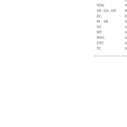
YOG
Y
SP, GS, GP
W
EC
E
M - SR
S
VC
v
MT
I
MVC
i
OTC
o
TC
t