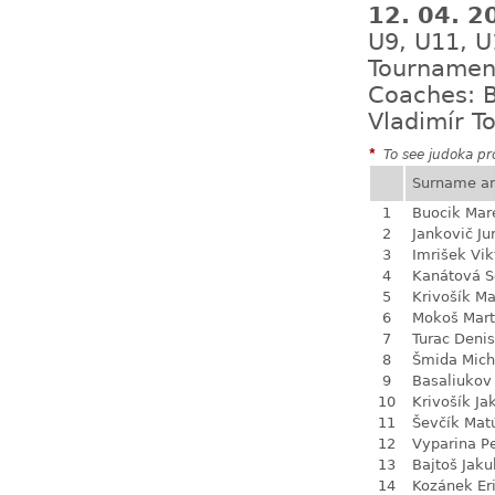
12. 04. 2
U9, U11, U
Tournamen
Coaches: B
Vladimír T
*
To see judoka pro
Surname a
1
Buocik Mar
2
Jankovič Ju
3
Imrišek Vik
4
Kanátová S
5
Krivošík Ma
6
Mokoš Mart
7
Turac Denis
8
Šmida Mich
9
Basaliukov 
10
Krivošík Ja
11
Ševčík Mat
12
Vyparina P
13
Bajtoš Jaku
14
Kozánek Er