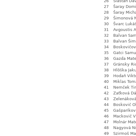
26
Slašťan Da
27
Šaray Domi
28
Šaray Mich
29
Šimonová N
30
Švarc Luká
31
Avgoustis A
32
Balvan Sa
33
Balvan Šim
34
Boskovičov
35
Gatci Samu
36
Gazda Mate
37
Gránsky Ri
38
Hlôška Jak
39
Hodaň Vikt
40
Miklas Tom
41
Nemček Ti
42
Zaťková D
43
Zelenákov
44
Boskovič Ol
45
Gašparíková
46
Mackovič V
47
Molnár Mat
48
Nagyová N
49
Szirmoš Ma