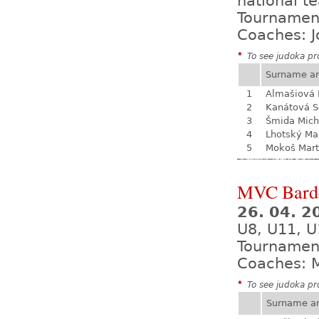
national t
Tournamen
Coaches: J
*
To see judoka pro
Surname a
1
Almašiová 
2
Kanátová S
3
Šmida Mich
4
Lhotský Ma
5
Mokoš Mart
MVC Bard
26. 04. 
U8, U11, U
Tournamen
Coaches: M
*
To see judoka pro
Surname a