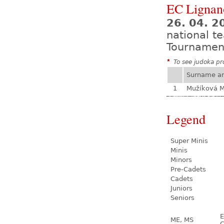
EC Lignan
26. 04. 2
national t
Tournamen
*
To see judoka pro
Surname a
1
Mužíková 
Legend
Super Minis
Minis
Minors
Pre-Cadets
Cadets
Juniors
Seniors
E
ME, MS
C