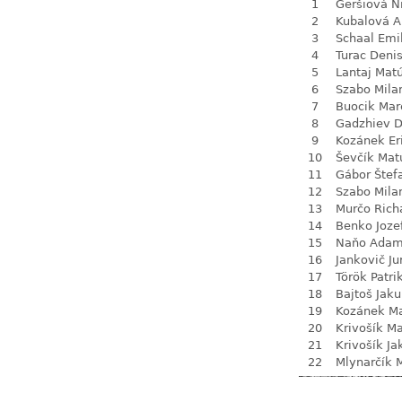
1
Geršiová N
2
Kubalová A
3
Schaal Emi
4
Turac Deni
5
Lantaj Mat
6
Szabo Mila
7
Buocik Mar
8
Gadzhiev D
9
Kozánek Er
10
Ševčík Mat
11
Gábor Štef
12
Szabo Mila
13
Murčo Rich
14
Benko Joze
15
Naňo Ada
16
Jankovič Ju
17
Török Patri
18
Bajtoš Jak
19
Kozánek M
20
Krivošík Ma
21
Krivošík Ja
22
Mlynarčík 