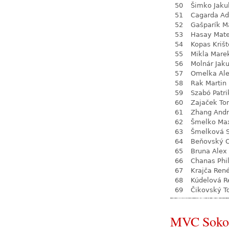
50
Šimko Jaku
51
Cagarda A
52
Gašparík M
53
Hasay Mate
54
Kopas Krišt
55
Mikla Mare
56
Molnár Jak
57
Omelka Al
58
Rak Martin
59
Szabó Patri
60
Zajaček T
61
Zhang Andr
62
Šmelko Ma
63
Šmelková 
64
Beňovský O
65
Bruna Alex
66
Chanas Phil
67
Krajča Ren
68
Kúdelová R
69
Čikovský 
MVC Soko