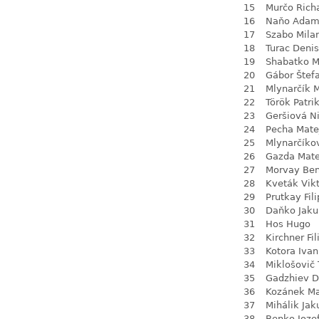
15
Murčo Rich
16
Naňo Ada
17
Szabo Mila
18
Turac Denis
19
Shabatko 
20
Gábor Štef
21
Mlynarčík 
22
Török Patri
23
Geršiová N
24
Pecha Mate
25
Mlynarčíko
26
Gazda Mate
27
Morvay Be
28
Kveták Vik
29
Prutkay Fili
30
Daňko Jaku
31
Hos Hugo
32
Kirchner Fil
33
Kotora Ivan
34
Miklošovič
35
Gadzhiev D
36
Kozánek M
37
Mihálik Jak
38
Benko Joze