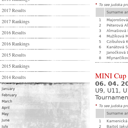
*
To see judoka pro
2017 Results
Surname a
1
Majorošová
2017 Rankings
2
Péterová A
3
Almašiová 
2016 Results
4
Mužíková 
5
Czibulová K
2016 Rankings
6
Kanátová S
7
Janočková 
2015 Results
8
Mlynarčíko
2015 Rankings
MINI Cup S
2014 Results
06. 04. 
January
U9, U11, U
February
Tournamen
March
*
To see judoka pro
April
Surname a
May
June
1
Kamenická 
2
Bajtoš Jaku
July