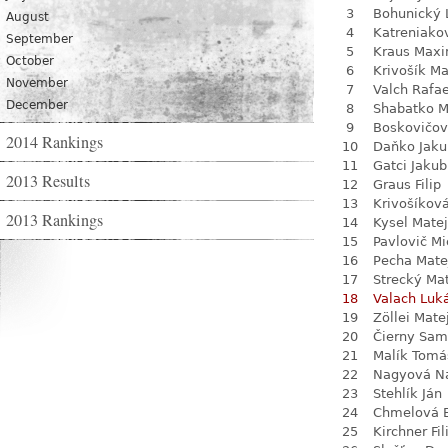
3
Bohunický 
August
4
Katreniako
September
5
Kraus Max
October
6
Krivošík Ma
November
7
Valch Rafae
December
8
Shabatko 
9
Boskovičo
2014 Rankings
10
Daňko Jaku
11
Gatci Jakub
2013 Results
12
Graus Filip
13
Krivošíkov
2013 Rankings
14
Kysel Matej
15
Pavlovič Mi
16
Pecha Mate
17
Strecký Ma
18
Valach Luk
19
Zöllei Mate
20
Čierny Sam
21
Malík Tomá
22
Nagyová Na
23
Stehlík Ján
24
Chmelová 
25
Kirchner Fil