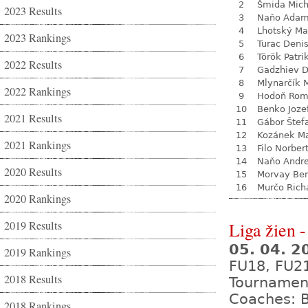
2
Šmida Mich
2023 Results
3
Naňo Ada
4
Lhotský Ma
2023 Rankings
5
Turac Deni
6
Török Patri
2022 Results
7
Gadzhiev D
8
Mlynarčík 
2022 Rankings
9
Hodoň Ro
10
Benko Joze
2021 Results
11
Gábor Štef
12
Kozánek M
2021 Rankings
13
Filo Norber
14
Naňo Andre
2020 Results
15
Morvay Be
16
Murčo Rich
2020 Rankings
2019 Results
Liga žien -
05. 04. 
2019 Rankings
FU18, FU2
2018 Results
Tournamen
Coaches: B
2018 Rankings