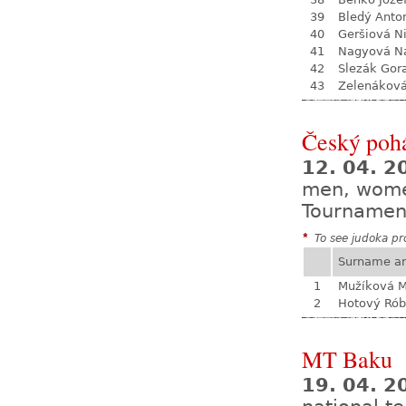
39
Bledý Anto
40
Geršiová N
41
Nagyová Na
42
Slezák Gor
43
Zelenákov
Český pohá
12. 04. 
men, wom
Tournamen
*
To see judoka pro
Surname a
1
Mužíková 
2
Hotový Rób
MT Baku
19. 04. 2