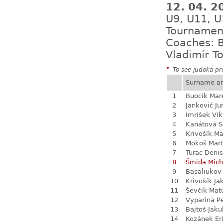
12. 04. 2
U9, U11, U
Tournamen
Coaches: B
Vladimír T
*
To see judoka pro
Surname a
1
Buocik Mar
2
Jankovič Ju
3
Imrišek Vik
4
Kanátová S
5
Krivošík Ma
6
Mokoš Mart
7
Turac Denis
8
Šmida Mich
9
Basaliukov 
10
Krivošík Ja
11
Ševčík Mat
12
Vyparina P
13
Bajtoš Jaku
14
Kozánek Er