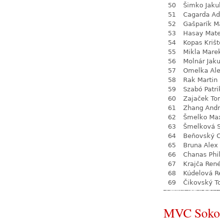
50
Šimko Jaku
51
Cagarda A
52
Gašparík M
53
Hasay Mate
54
Kopas Krišt
55
Mikla Mare
56
Molnár Jak
57
Omelka Al
58
Rak Martin
59
Szabó Patri
60
Zajaček T
61
Zhang Andr
62
Šmelko Ma
63
Šmelková 
64
Beňovský O
65
Bruna Alex
66
Chanas Phil
67
Krajča Ren
68
Kúdelová R
69
Čikovský 
MVC Soko