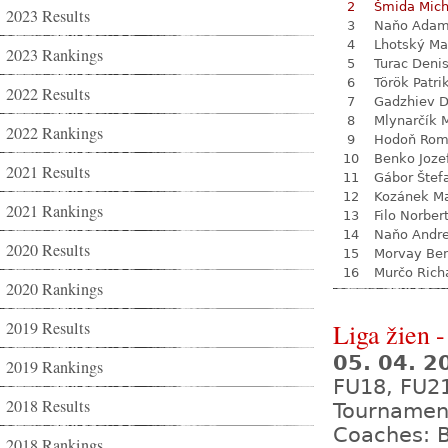
2
Šmida Mich
2023 Results
3
Naňo Ada
4
Lhotský Ma
2023 Rankings
5
Turac Deni
6
Török Patri
2022 Results
7
Gadzhiev D
8
Mlynarčík 
2022 Rankings
9
Hodoň Ro
10
Benko Joze
2021 Results
11
Gábor Štef
12
Kozánek M
2021 Rankings
13
Filo Norber
14
Naňo Andre
2020 Results
15
Morvay Be
16
Murčo Rich
2020 Rankings
2019 Results
Liga žien -
05. 04. 
2019 Rankings
FU18, FU2
2018 Results
Tournamen
Coaches: B
2018 Rankings