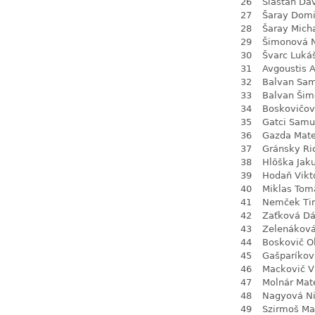
26
Slašťan Da
27
Šaray Domi
28
Šaray Mich
29
Šimonová N
30
Švarc Luká
31
Avgoustis A
32
Balvan Sa
33
Balvan Šim
34
Boskovičov
35
Gatci Samu
36
Gazda Mate
37
Gránsky Ri
38
Hlôška Jak
39
Hodaň Vikt
40
Miklas Tom
41
Nemček Ti
42
Zaťková D
43
Zelenákov
44
Boskovič Ol
45
Gašparíková
46
Mackovič V
47
Molnár Mat
48
Nagyová N
49
Szirmoš Ma