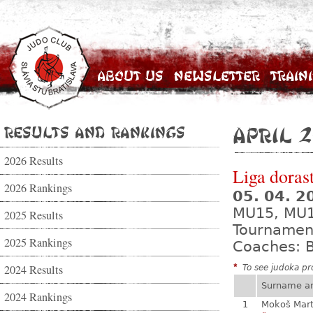
About Us
Newsletter
Train
Results and Rankings
April 2
2026 Results
Liga dorast
2026 Rankings
05. 04. 
MU15, MU
2025 Results
Tournamen
2025 Rankings
Coaches: B
2024 Results
*
To see judoka pro
Surname a
2024 Rankings
1
Mokoš Mart