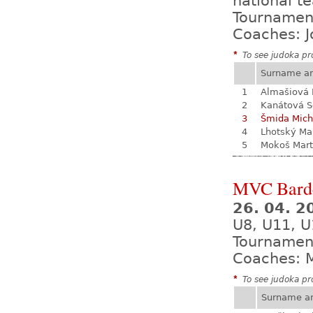
national t
Tournamen
Coaches: J
*
To see judoka pro
Surname a
1
Almašiová 
2
Kanátová S
3
Šmida Mich
4
Lhotský Ma
5
Mokoš Mart
MVC Bard
26. 04. 
U8, U11, U
Tournamen
Coaches: M
*
To see judoka pro
Surname a