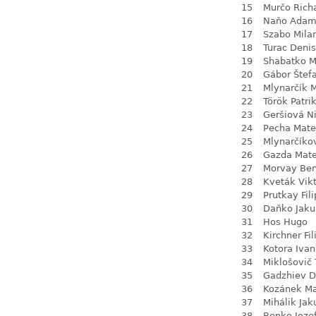
15
Murčo Rich
16
Naňo Ada
17
Szabo Mila
18
Turac Denis
19
Shabatko 
20
Gábor Štef
21
Mlynarčík 
22
Török Patri
23
Geršiová N
24
Pecha Mate
25
Mlynarčíko
26
Gazda Mate
27
Morvay Be
28
Kveták Vik
29
Prutkay Fili
30
Daňko Jaku
31
Hos Hugo
32
Kirchner Fil
33
Kotora Ivan
34
Miklošovič
35
Gadzhiev D
36
Kozánek M
37
Mihálik Jak
38
Benko Joze