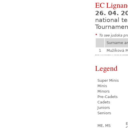
EC Lignan
26. 04. 2
national t
Tournamen
*
To see judoka pro
Surname a
1
Mužíková 
Legend
Super Minis
Minis
Minors
Pre-Cadets
Cadets
Juniors
Seniors
E
ME, MS
C