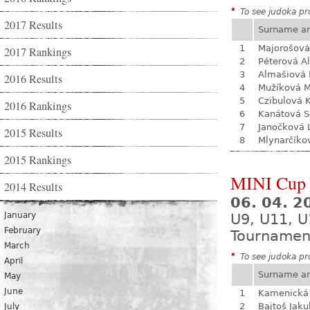
*
To see judoka pro
2017 Results
Surname a
1
Majorošová
2017 Rankings
2
Péterová A
3
Almašiová 
2016 Results
4
Mužíková 
5
Czibulová K
2016 Rankings
6
Kanátová S
7
Janočková 
2015 Results
8
Mlynarčíko
2015 Rankings
MINI Cup S
2014 Results
06. 04. 
January
U9, U11, U
February
Tournamen
March
*
To see judoka pro
April
Surname a
May
June
1
Kamenická 
2
Bajtoš Jaku
July