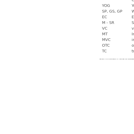
YOG
Y
SP, GS, GP
W
EC
E
M - SR
S
VC
v
MT
I
MVC
i
OTC
o
TC
t