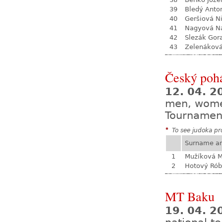
39
Bledý Anto
40
Geršiová N
41
Nagyová Na
42
Slezák Gor
43
Zelenákov
Český pohá
12. 04. 
men, wom
Tournamen
*
To see judoka pro
Surname a
1
Mužíková 
2
Hotový Rób
MT Baku
19. 04. 2