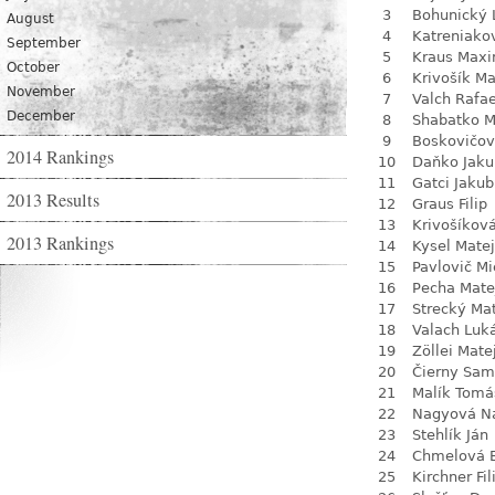
3
Bohunický 
August
4
Katreniako
September
5
Kraus Max
October
6
Krivošík Ma
November
7
Valch Rafae
December
8
Shabatko 
9
Boskovičo
2014 Rankings
10
Daňko Jaku
11
Gatci Jakub
2013 Results
12
Graus Filip
13
Krivošíkov
2013 Rankings
14
Kysel Matej
15
Pavlovič Mi
16
Pecha Mate
17
Strecký Ma
18
Valach Luk
19
Zöllei Mate
20
Čierny Sam
21
Malík Tomá
22
Nagyová Na
23
Stehlík Ján
24
Chmelová 
25
Kirchner Fil