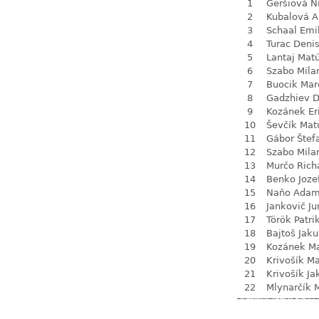
1
Geršiová N
2
Kubalová A
3
Schaal Emi
4
Turac Deni
5
Lantaj Mat
6
Szabo Mila
7
Buocik Mar
8
Gadzhiev D
9
Kozánek Er
10
Ševčík Mat
11
Gábor Štef
12
Szabo Mila
13
Murčo Rich
14
Benko Joze
15
Naňo Ada
16
Jankovič Ju
17
Török Patri
18
Bajtoš Jak
19
Kozánek M
20
Krivošík Ma
21
Krivošík Ja
22
Mlynarčík 