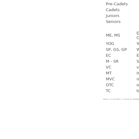
Pre-Cadets
Cadets
Juniors
Seniors
E
ME, MS
C
YOG
Y
SP, GS, GP
W
EC
E
M - SR
S
VC
v
MT
I
MVC
i
OTC
o
TC
t