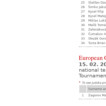
25
Slašťan Da
26
Šimko Jaku
27
Kysel Filip
28
Kysel Matej
29
Miklas Luk
30
Malík Tomá
31
Zelenákov
32
Čumakov A
33
Slezák Gor
34
Turza Brian
European 
15. 02. 2
national 
Tournamen
*
To see judoka pro
Surname a
1
Zagorov Ma