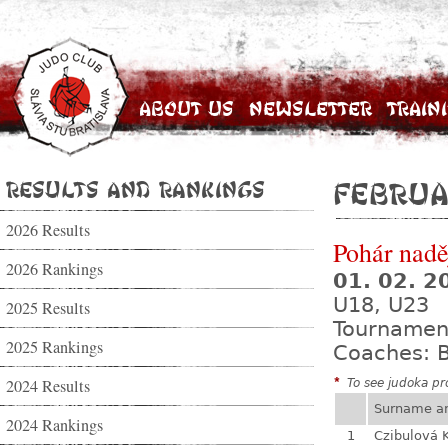
About Us
Newsletter
Train
Results and Rankings
Februa
2026 Results
Pohár nadě
2026 Rankings
01. 02. 
U18, U23
2025 Results
Tournamen
2025 Rankings
Coaches: B
2024 Results
*
To see judoka pro
Surname a
2024 Rankings
1
Czibulová 