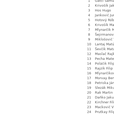
1
Gatci Samu
2
Krivošík Ja
3
Hos Hugo
4
Jankovič Ju
5
Hotový Rób
6
Krivošík Ma
7
Mlynarčík 
8
Šejirmanov
9
Miklošovič
10
Lantaj Mat
11
Ševčík Mat
12
Maslač Raj
13
Pecha Mate
14
Poláčik Fili
15
Rajzík Filip
16
Mlynarčíko
17
Morvay Be
18
Petriska Já
19
Slezák Mik
20
Rak Martin
21
Daňko Jaku
22
Kirchner Fil
23
Mackovič V
24
Prutkay Fili