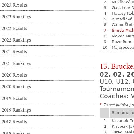
2
Mužíková 
2023 Results
3
Gadzhiev D
4
Hotový Rób
2023 Rankings
5
Almašiová 
6
Gábor Štef
2022 Results
7
Šmida Mich
8
Mokoš Mart
2022 Rankings
9
Bežo Roma
10
Majorošová
2021 Results
2021 Rankings
13. Brucke
02. 02. 
2020 Results
U10, U12, 
2020 Rankings
Tournamen
Coaches: V
2019 Results
*
To see judoka pro
2019 Rankings
Surname a
2018 Results
1
Kozánek Er
2
Krivošík Ja
2018 Rankings
3
Turac Deni