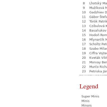
8
Lhotský Ma
9
Mužíková 
10
Gadzhiev D
11
Gábor Štef
12
Török Patri
13
Czibulová 
14
Basaliukov
15
Hodoň Ro
16
Mlynarčík 
17
Scholtz Pet
18
Szabo Mila
19
Ciffra Vojt
20
Kveták Vik
21
Morvay Be
22
Murčo Rich
23
Petriska Já
Legend
Super Minis
Minis
Minors