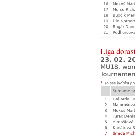
16
Mokoš Mart
17
Murčo Rich
18
Buocik Mar
19
Filo Norber
20
Bugár Davi
21
Podhorcová
Liga dorast
23. 02. 
MU18, wo
Tournamen
*
To see judoka pro
Surname a
1
Gallarde Ca
2
Majorošová
3
Mokoš Mart
4
Turac Deni
5
Almašiová 
6
Kanátová S
7
Šmida Mich