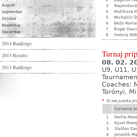
August
3
Majorošová
4
Mužíková 
September
5
Michalčin Š
October
6
Bežo Roma
November
7
Bugár Davi
December
8
Hotový Rób
2014 Rankings
Turnaj prí
2013 Results
08. 02. 
2013 Rankings
U9, U11, U
Tournamen
Coaches: M
Torónyi, M
*
To see judoka pro
Surname a
1
Pecha Mate
2
Kysel Mate
3
Slašťan Da
4
Jonaštík M