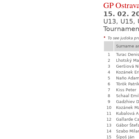
GP Ostrava
15. 02. 2
U13, U15, 
Tournamen
*
To see judoka pro
Surname a
1
Turac Deni
2
Lhotský Ma
3
Geršiová N
4
Kozánek Er
5
Naňo Ada
6
Török Patri
7
Kiss Peter
8
Schaal Emi
9
Gadzhiev D
10
Kozánek M
11
Kubalová A
12
Gallarde Ca
13
Gábor Štef
14
Szabo Mila
15
Šípoš Ján