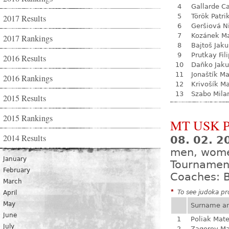
4
Gallarde Ca
5
Török Patri
2017 Results
6
Geršiová N
7
Kozánek M
2017 Rankings
8
Bajtoš Jak
9
Prutkay Fili
2016 Results
10
Daňko Jak
11
Jonaštík M
2016 Rankings
12
Krivošík Ma
13
Szabo Mila
2015 Results
2015 Rankings
MT USK P
2014 Results
08. 02. 
men, wome
January
Tournamen
February
Coaches: B
March
*
To see judoka pro
April
May
Surname a
June
1
Poliak Mate
July
2
Zagorov Ma