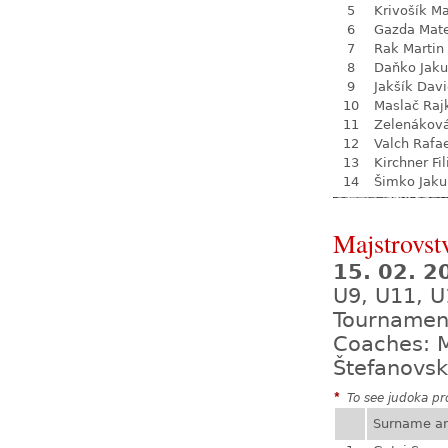
5
Krivošík Ma
6
Gazda Mate
7
Rak Martin
8
Daňko Jak
9
Jakšík Dav
10
Maslač Raj
11
Zelenákov
12
Valch Rafa
13
Kirchner Fil
14
Šimko Jaku
Majstrovst
15. 02. 
U9, U11, U
Tournamen
Coaches: M
Štefanovsk
*
To see judoka pro
Surname a