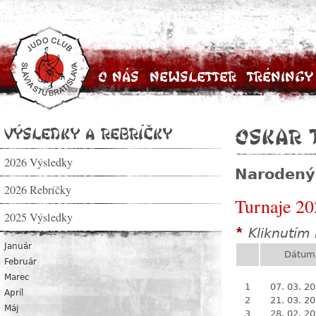
O nás
Newsletter
Tréningy
Výsledky a rebríčky
Oskar 
2026 Výsledky
Narodený
2026 Rebríčky
Turnaje 20
2025 Výsledky
Kliknutím 
*
Január
Dátum
Február
Marec
1
07. 03. 2
Apríl
2
21. 03. 2
Máj
3
28. 02. 2