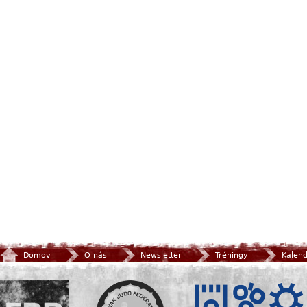
Domov
O nás
Newsletter
Tréningy
Kalen