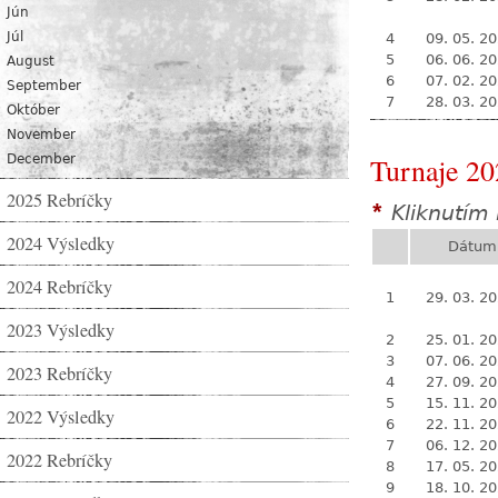
Jún
Júl
4
09. 05. 2
5
06. 06. 2
August
6
07. 02. 2
September
7
28. 03. 2
Október
November
December
Turnaje 20
2025 Rebríčky
Kliknutím 
*
2024 Výsledky
Dátum
2024 Rebríčky
1
29. 03. 2
2023 Výsledky
2
25. 01. 2
3
07. 06. 2
2023 Rebríčky
4
27. 09. 2
5
15. 11. 2
2022 Výsledky
6
22. 11. 2
7
06. 12. 2
2022 Rebríčky
8
17. 05. 2
9
18. 10. 2