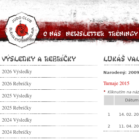
O nás
Newsletter
Tréningy
Výsledky a rebríčky
Lukáš Va
2026 Výsledky
Narodený: 200
Turnaje 2015
2026 Rebríčky
*
Kliknutím na názo
2025 Výsledky
Dátum
2025 Rebríčky
1
14. 02. 2
2024 Výsledky
2
11. 04. 2
2024 Rebríčky