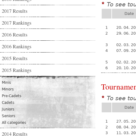
To see to
*
2017 Results
Date
2017 Rankings
1
20. 04. 2
2
29. 06. 2
2016 Results
3
02. 03. 2
2016 Rankings
4
07. 09. 2
2015 Results
5
02. 02. 2
6
20. 10. 2
2015 Rankings
Minis
Tournamen
Minors
Pre-Cadets
To see to
*
Cadets
Date
Juniors
Seniors
1
27. 05. 2
All categories
2
08. 04. 2
2014 Results
3
11. 03. 2