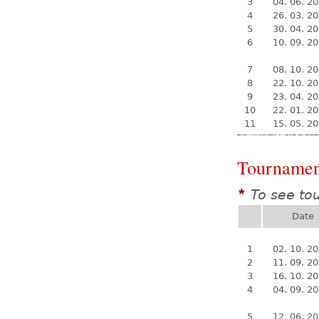
3
04. 06. 2
4
26. 03. 2
5
30. 04. 2
6
10. 09. 2
7
08. 10. 2
8
22. 10. 2
9
23. 04. 2
10
22. 01. 2
11
15. 05. 2
Tournamen
To see to
*
Date
1
02. 10. 2
2
11. 09. 2
3
16. 10. 2
4
04. 09. 2
5
12. 06. 2