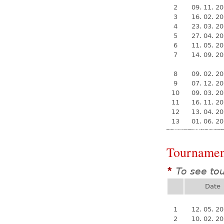
2
09. 11. 2
3
16. 02. 2
4
23. 03. 2
5
27. 04. 2
6
11. 05. 2
7
14. 09. 2
8
09. 02. 2
9
07. 12. 2
10
09. 03. 2
11
16. 11. 2
12
13. 04. 2
13
01. 06. 2
Tournamen
To see to
*
Date
1
12. 05. 2
2
10. 02. 2