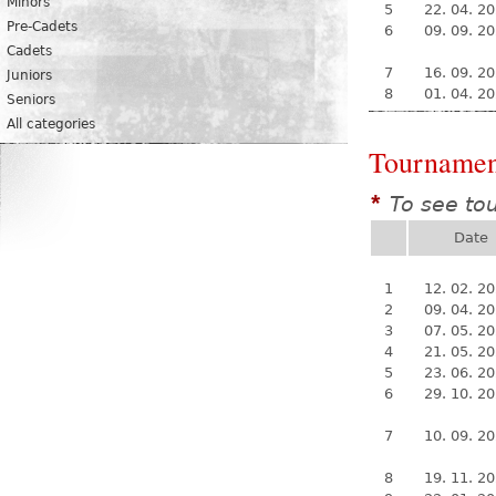
Minors
5
22. 04. 2
Pre-Cadets
6
09. 09. 2
Cadets
7
16. 09. 2
Juniors
8
01. 04. 2
Seniors
All categories
Tournamen
To see to
*
Date
1
12. 02. 2
2
09. 04. 2
3
07. 05. 2
4
21. 05. 2
5
23. 06. 2
6
29. 10. 2
7
10. 09. 2
8
19. 11. 2