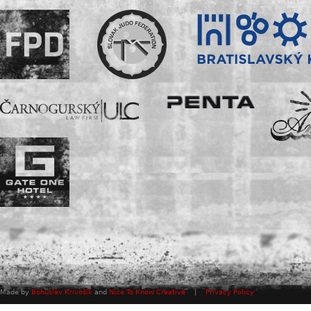
Made by
Bohuslav Krivošík
and
Nice To Know Creative
|
Privacy Policy