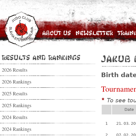
About Us
Newsletter
Train
Results and Rankings
Jakub 
2026 Results
Birth dat
2026 Rankings
Tournamen
2025 Results
To see to
*
2025 Rankings
Date
2024 Results
1
21. 03. 2
2024 Rankings
2
07. 02. 2