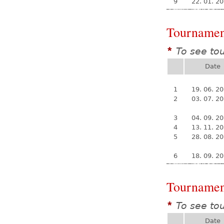
9
22. 01. 2
Tournamen
To see to
*
Date
1
19. 06. 2
2
03. 07. 2
3
04. 09. 2
4
13. 11. 2
5
28. 08. 2
6
18. 09. 2
Tournamen
To see to
*
Date