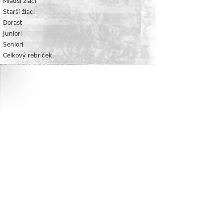
Mladší žiaci
Starší žiaci
Dorast
Juniori
Seniori
Celkový rebríček