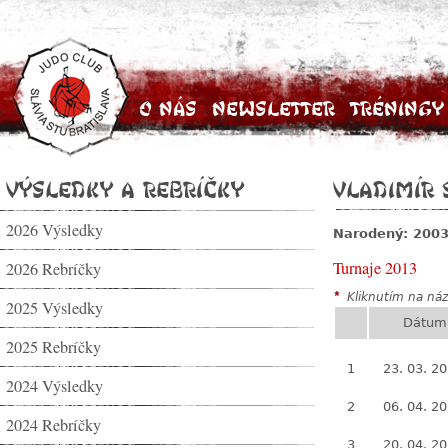
O nás
Newsletter
Tréningy
Výsledky a rebríčky
Vladimír 
2026 Výsledky
Narodený: 200
Turnaje 2013
2026 Rebríčky
*
Kliknutím na názo
2025 Výsledky
Dátum
2025 Rebríčky
1
23. 03. 2
2024 Výsledky
2
06. 04. 2
2024 Rebríčky
3
20. 04. 2