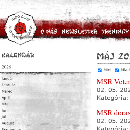
O nás
Newsletter
Tréningy
Kalendár
máj 20
2026
Mini
Mladš
MSR Vete
Január
Február
02. 05. 2
Marec
Kategória:
Apríl
Máj
MSR dorast
Jún
Júl
02. 05. 2
August
Kategória:
September