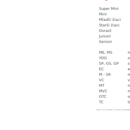
Super Mini
Mini
Mladší žiaci
Starší žiaci
Dorast
Juniori
Seniori
ME, MS
m
YOG
o
SP, GS, GP
s
EC
e
M - SR
m
VC
v
MT
m
MVC
m
OTC
o
TC
t