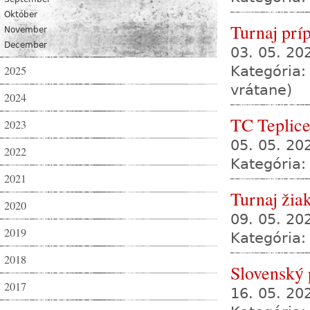
Október
Turnaj prí
November
December
03. 05. 2
2025
Kategória:
vrátane)
2024
TC Teplic
2023
05. 05. 20
2022
Kategória:
2021
Turnaj žia
2020
09. 05. 2
2019
Kategória:
2018
Slovenský
2017
16. 05. 2